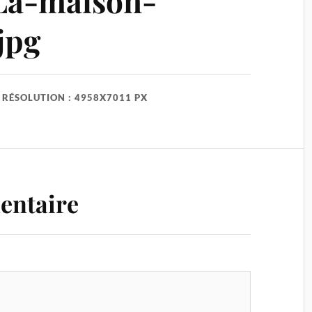
La-maison-
jpg
RÉSOLUTION : 4958X7011 PX
entaire