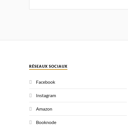
T
E
R
N
A
T
I
V
E
:
RÉSEAUX SOCIAUX
Facebook
Instagram
Amazon
Booknode