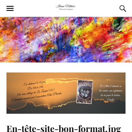
En-tête-site-bon-format.jpg