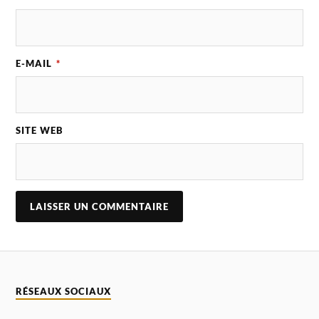
E-MAIL
*
SITE WEB
A
L
T
E
R
N
RÉSEAUX SOCIAUX
A
T
I