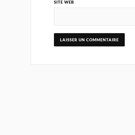
SITE WEB
A
L
T
E
R
N
A
T
I
V
E
: