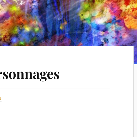
rsonnages
1