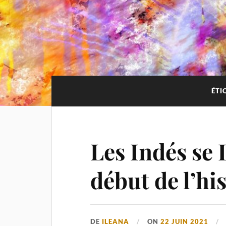
ÉTI
Les Indés se 
début de l’hi
DE
ILEANA
ON
22 JUIN 2021