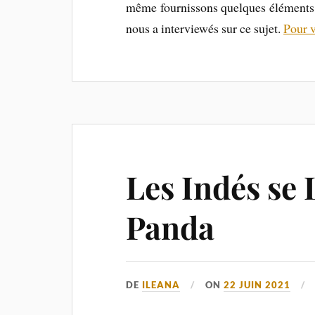
même fournissons quelques éléments 
nous a interviewés sur ce sujet.
Pour v
Les Indés se 
Panda
DE
ILEANA
ON
22 JUIN 2021