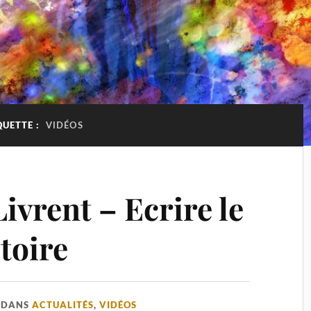
QUETTE :
VIDÉOS
Livrent – Ecrire le
stoire
DANS
ACTUALITÉS
,
VIDÉOS