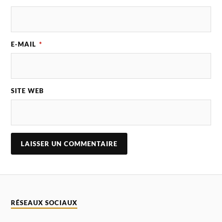
E-MAIL
*
SITE WEB
A
L
T
E
R
N
RÉSEAUX SOCIAUX
A
T
I