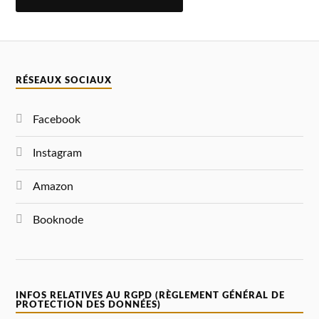
A
L
T
E
R
N
RÉSEAUX SOCIAUX
A
T
I
V
Facebook
E
:
Instagram
Amazon
Booknode
INFOS RELATIVES AU RGPD (RÈGLEMENT GÉNÉRAL DE
PROTECTION DES DONNÉES)