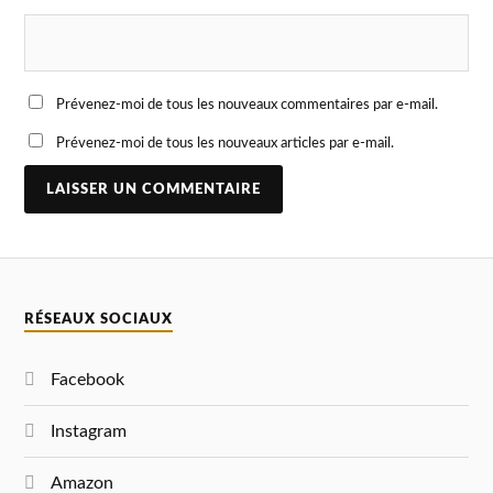
Prévenez-moi de tous les nouveaux commentaires par e-mail.
Prévenez-moi de tous les nouveaux articles par e-mail.
A
L
T
E
R
N
RÉSEAUX SOCIAUX
A
T
I
V
Facebook
E
:
Instagram
Amazon