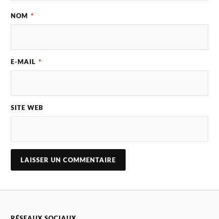
NOM
*
E-MAIL
*
SITE WEB
A
L
T
E
R
N
RÉSEAUX SOCIAUX