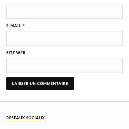
E-MAIL
*
SITE WEB
A
L
T
E
R
N
RÉSEAUX SOCIAUX
A
T
I