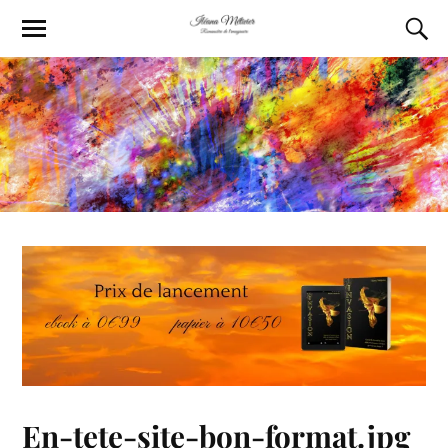
En-tete-site-bon-format.jpg