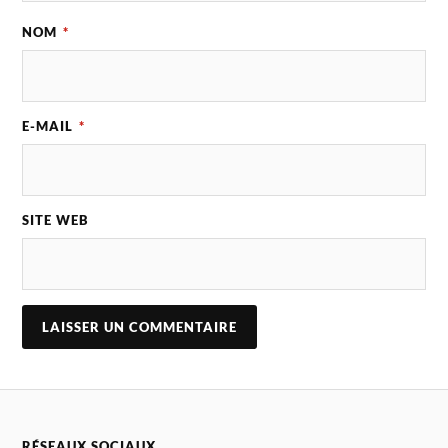
NOM
*
E-MAIL
*
SITE WEB
A
L
T
E
R
N
RÉSEAUX SOCIAUX